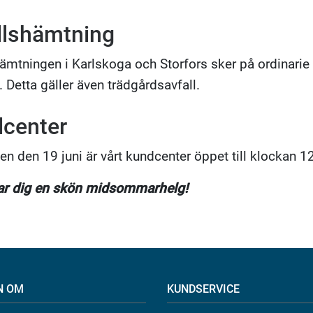
llshämtning
hämtningen i Karlskoga och Storfors sker på ordinari
 Detta gäller även trädgårdsavfall.
center
n den 19 juni är vårt kundcenter öppet till klockan 1
ar dig en skön midsommarhelg!
N OM
KUNDSERVICE