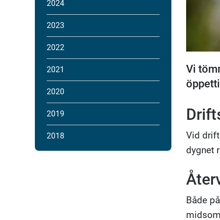
2024
2023
2022
Vi tömm
2021
öppetti
2020
Drif
2019
Vid drif
2018
dygnet r
Åter
Både p
midsomm