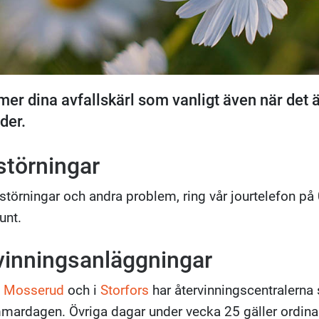
er dina avfallskärl som vanligt även när det 
der.
tstörningar
tstörningar och andra problem, ring vår jourtelefon p
unt.
vinningsanläggningar
å
Mosserud
och i
Storfors
har återvinningscentralern
ardagen. Övriga dagar under vecka 25 gäller ordina