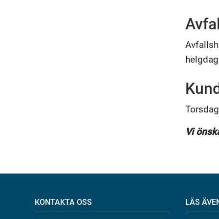
Avfa
Avfalls
helgdag.
Kund
Torsdage
Vi önsk
KONTAKTA OSS
LÄS ÄVE