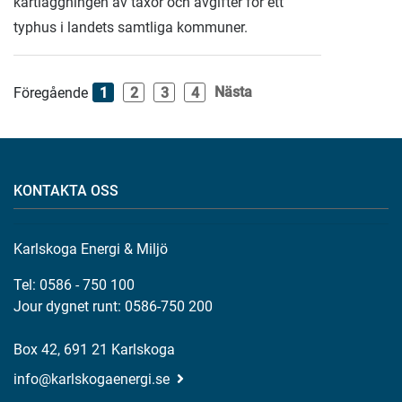
kartläggningen av taxor och avgifter för ett
typhus i landets samtliga kommuner.
Nästa
Föregående
1
2
3
4
KONTAKTA OSS
Karlskoga Energi & Miljö
Tel: 0586 - 750 100
Jour dygnet runt: 0586-750 200
Box 42, 691 21 Karlskoga
info@karlskogaenergi.se