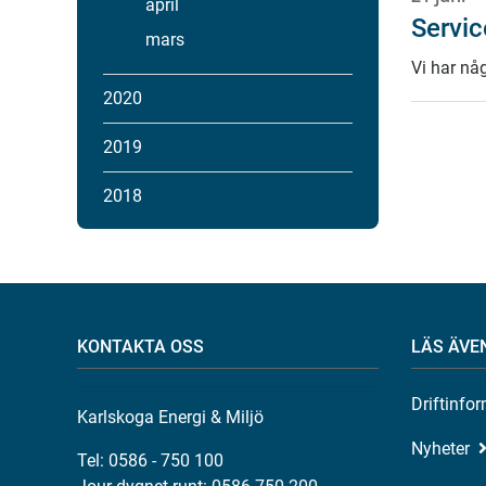
april
Servi
mars
Vi har n
2020
2019
2018
KONTAKTA OSS
LÄS ÄVE
Driftinfo
Karlskoga Energi & Miljö
Nyheter
Tel: 0586 - 750 100