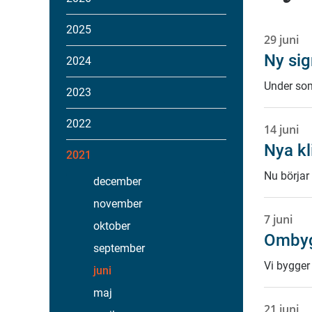
2025
29 juni
Ny sig
2024
Under som
2023
2022
14 juni
Nya kl
2021
Nu börjar
december
november
7 juni
oktober
Ombyg
september
Vi bygger
juni
maj
21 juni