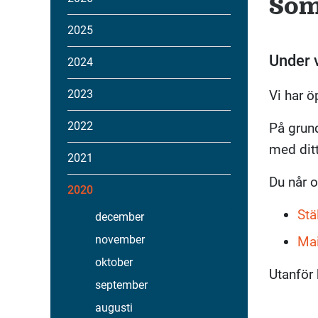
Som
2025
Under v
2024
2023
Vi har ö
2022
På grund
med dit
2021
Du når 
2020
Stä
december
november
Mai
oktober
Utanför 
september
augusti