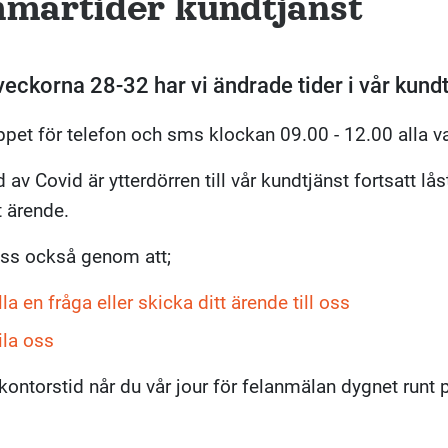
martider kundtjänst
eckorna 28-32 har vi ändrade tider i vår kundt
ppet för telefon och sms klockan 09.00 - 12.00 alla v
 av Covid är ytterdörren till vår kundtjänst fortsatt l
t ärende.
oss också genom att;
lla en fråga eller skicka ditt ärende till oss
la oss
kontorstid når du vår jour för felanmälan dygnet runt