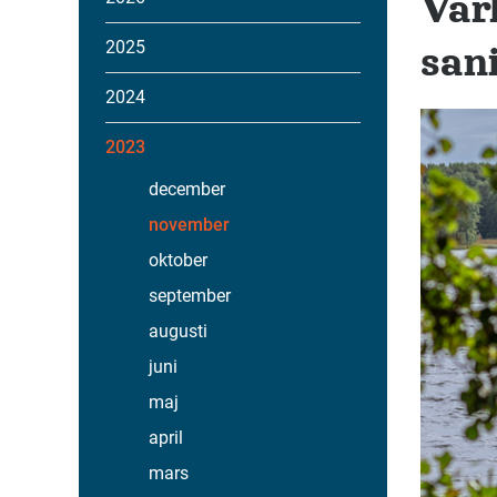
Vär
2025
san
2024
2023
december
november
oktober
september
augusti
juni
maj
april
mars