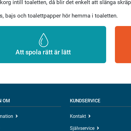
org intill toaletten, då blir det enkelt att slänga skräp
s, bajs och toalettpapper hör hemma i toaletten.
Att spola rätt är lätt
N OM
KUNDSERVICE
rmation
Kontakt
Självservice