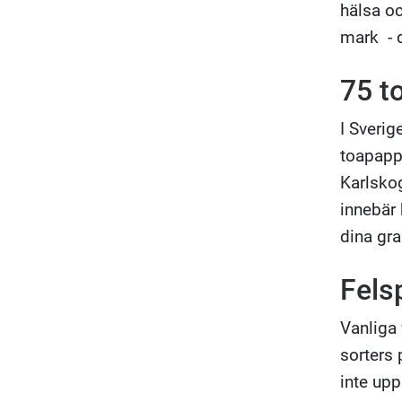
hälsa oc
mark - 
75 t
I Sverig
toapapp
Karlskog
innebär
dina gra
Fels
Vanliga 
sorters 
inte upp