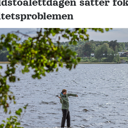
ldstoalettdagen sätter fo
itetsproblemen