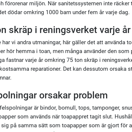
h förorenar miljön. När sanitetssystemen inte räcker ti
det dödar omkring 1000 barn under fem år varje dag.
on skräp i reningsverket varje år
e har vi andra utmaningar, här gäller det att använda to
er hör hemma i toan, men många använder den som pa
a fastnar varje år omkring 75 ton skräp i reningsverke
 kostsamma reparationer. Det kan dessutom orsaka st
nnar.
polningar orsakar problem
felspolningar är bindor, bomull, tops, tamponger, snus
papper som används när toapappret tagit slut. Hushål
 sig på samma sätt som toapapper som är gjort för att 