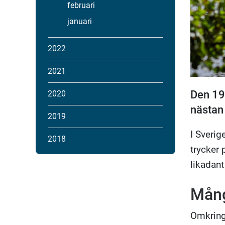
februari
januari
2022
2021
Den 19 
2020
nästan 
2019
I Sverige
2018
trycker 
likadant
Många
Omkring 