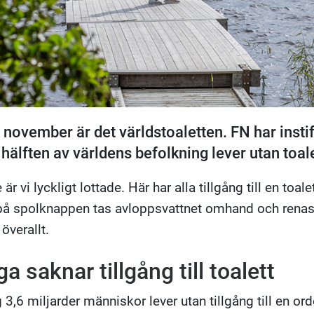
november är det världstoaletten. FN har instift
hälften av världens befolkning lever utan toalet
 är vi lyckligt lottade. Här har alla tillgång till en toa
på spolknappen tas avloppsvattnet omhand och renas i 
 överallt.
 saknar tillgång till toalett
3,6 miljarder människor lever utan tillgång till en or