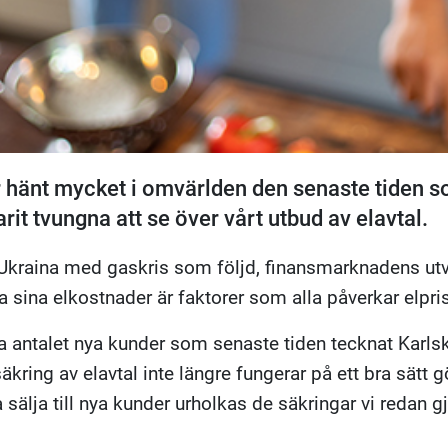
r hänt mycket i omvärlden den senaste tiden so
varit tvungna att se över vårt utbud av elavtal.
 Ukraina med gaskris som följd, finansmarknadens utv
a sina elkostnader är faktorer som alla påverkar elpri
ra antalet nya kunder som senaste tiden tecknat Karl
säkring av elavtal inte längre fungerar på ett bra sätt 
a sälja till nya kunder urholkas de säkringar vi redan gj