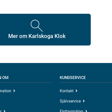
Mer om Karlskoga Klok
N OM
KUNDSERVICE
rmation
Kontakt
Självservice
r
Flyttanmälan