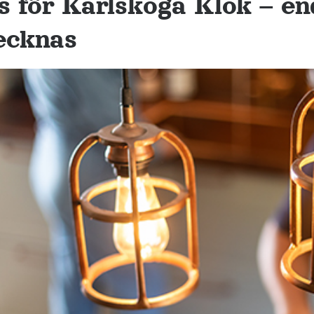
s för Karlskoga Klok – end
ecknas