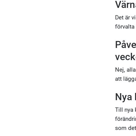
Värn
Det är v
förvalta
Påve
veck
Nej, all
att lägg
Nya 
Till nya
förändri
som det