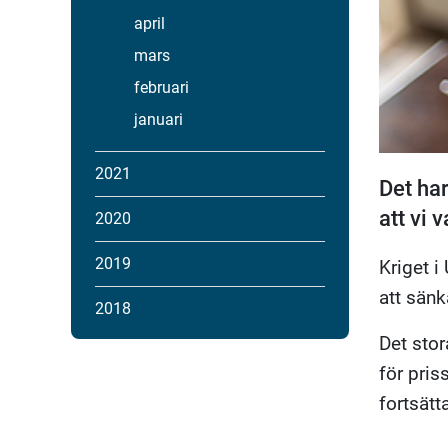
april
mars
februari
januari
2021
Det ha
att vi 
2020
2019
Kriget i
att sänk
2018
Det sto
för pris
fortsätt